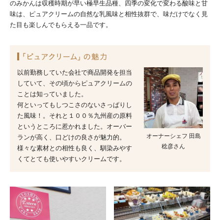
のみかんは収穫時期が早い極早生品種、四季の変化で変わる酸味と甘
味は、ピュアクリームの自然な乳風味と相性抜群で、味だけでなく見
た目も楽しんでもらえる一品です。
以前勤務していた会社で商品開発を担当
していて、その頃からピュアクリームの
ことは知っていました。
何といってもしつこさのないさっぱりし
た風味！。それと１００％九州産の原料
というところに惹かれました。オーバー
オーナーシェフ 田島
ランが高く、口どけの良さが魅力的。
稔彦さん
様々な素材との相性も良く、馴染みやす
くてとても使いやすいクリームです。