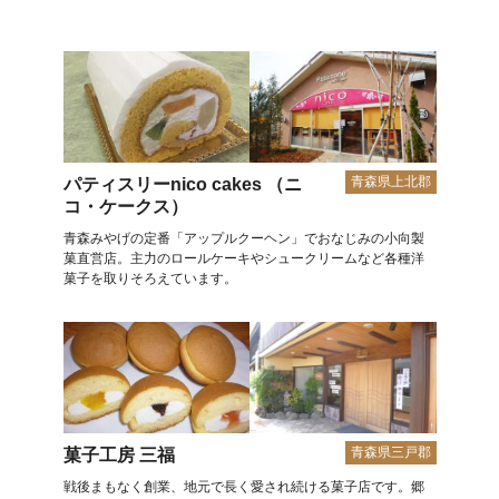
青森県上北郡
パティスリーnico cakes （ニ
コ・ケークス）
青森みやげの定番「アップルクーヘン」でおなじみの小向製
菓直営店。主力のロールケーキやシュークリームなど各種洋
菓子を取りそろえています。
青森県三戸郡
菓子工房 三福
戦後まもなく創業、地元で長く愛され続ける菓子店です。郷