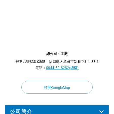
總公司・工廠
郵遞區號836-0895 福岡縣大牟田市新勝立町1-38-1
電話：
0944-52-8282(總機)
打開GoogleMap
公司簡介