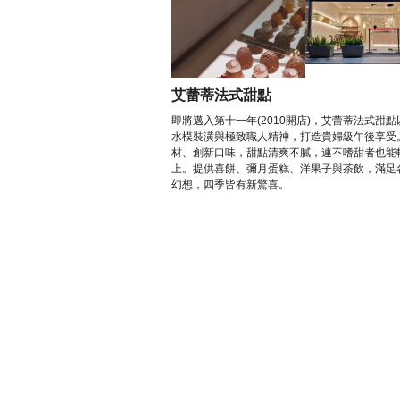
艾蕾蒂法式甜點
即將邁入第十一年(2010開店)，艾蕾蒂法式甜
水模裝潢與極致職人精神，打造貴婦級午後享受
材、創新口味，甜點清爽不膩，連不嗜甜者也能
上。提供喜餅、彌月蛋糕、洋果子與茶飲，滿足
幻想，四季皆有新驚喜。