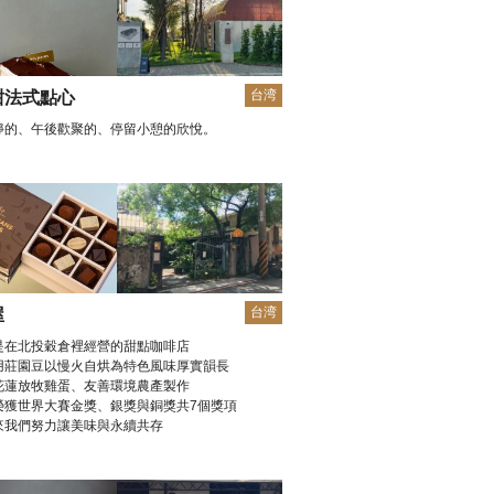
台湾
甜法式點心
靜的、午後歡聚的、停留小憩的欣悅。
台湾
屋
是在北投穀倉裡經營的甜點咖啡店
用莊園豆以慢火自烘為特色風味厚實韻長
花蓮放牧雞蛋、友善環境農產製作
榮獲世界大賽金獎、銀獎與銅獎共7個獎項
來我們努力讓美味與永續共存