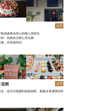
台湾
空氣感戚風為初心的職人蛋糕店
食材、純熟技法將心意包裹
繁盛，自然蘊美好
台湾
子花雨
點店，從店內氛圍到甜點細節，都蘊含著濃厚的和
。