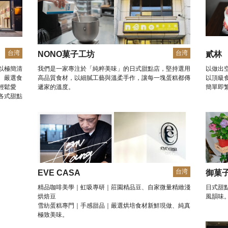
台湾
台湾
NONO菓子工坊
貳林
點以極簡清
我們是一家專注於「純粹美味」的日式甜點店，堅持選用
以做出
。嚴選食
高品質食材，以細膩工藝與溫柔手作，讓每一塊蛋糕都傳
以頂級
輕鬆愛
遞家的溫度。
簡單即
各式甜點
台湾
EVE CASA
御菓
精品咖啡美學｜虹吸專研｜莊園精品豆、自家微量精緻淺
日式甜
烘焙豆
風韻味
雪紡蛋糕專門｜手感甜品｜嚴選烘培食材新鮮現做、純真
極致美味。