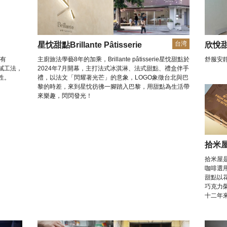
台湾
星忱甜點Brillante Pâtisserie
欣悅
獨有
主廚旅法學藝8年的加乘，Brillante pâtisserie星忱甜點於
舒服安
膩工法，
2024年7月開幕，主打法式冰淇淋、法式甜點、禮盒伴手
性。
禮，以法文「閃耀著光芒」的意象，LOGO象徵台北與巴
黎的時差，來到星忱彷彿一腳踏入巴黎，用甜點為生活帶
來樂趣，閃閃發光！
拾米
拾米屋
咖啡選
甜點以
巧克力
十二年