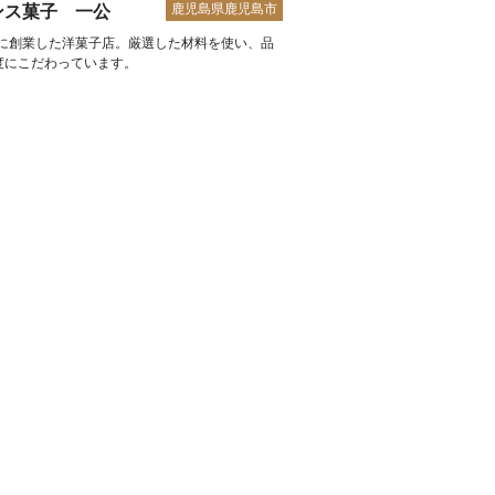
鹿児島県鹿児島市
ンス菓子 一公
2年に創業した洋菓子店。厳選した材料を使い、品
度にこだわっています。