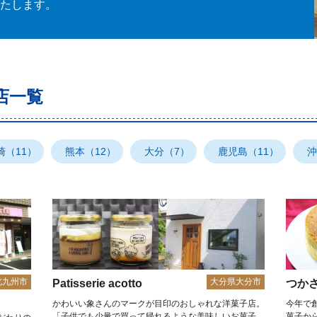
たします。
店一覧
崎（11）
熊本（12）
大分（7）
鹿児島（11）
沖
北九州市
大分県大分市
Patisserie acotto
つか
かわいい象さんのマークが目印のおしゃれな洋菓子店。
今年で
「子供でも少量で買って帰れるような美味しいお菓子
菓子か