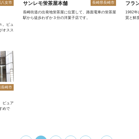
県八女市
長崎県長崎市
サンレモ蛍茶屋本舗
フラ
長崎街道の出発地蛍茶屋に位置して、路面電車の蛍茶屋
198
駅から徒歩わずか３分の洋菓子店です。
質と鮮
々。ピュ
がオスス
県長崎市
。ピュア
すめで