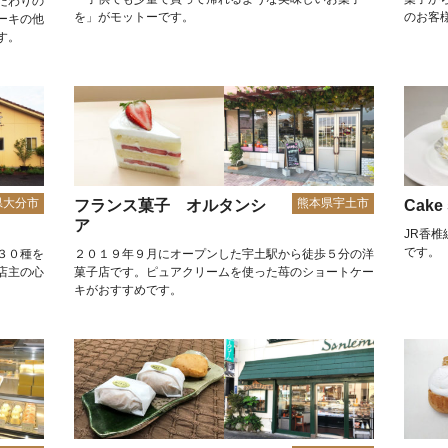
だわりの
を」がモットーです。
のお客
ーキの他
す。
県大分市
熊本県宇土市
フランス菓子 オルタンシ
Cake 
ア
JR香
です。
３０種を
２０１９年９月にオープンした宇土駅から徒歩５分の洋
店主の心
菓子店です。ピュアクリームを使った苺のショートケー
キがおすすめです。