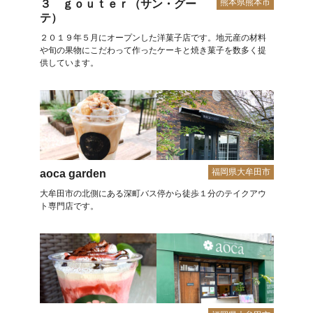
熊本県熊本市
３ ｇｏｕｔｅｒ（サン・グー
テ）
２０１９年５月にオープンした洋菓子店です。地元産の材料
や旬の果物にこだわって作ったケーキと焼き菓子を数多く提
供しています。
福岡県大牟田市
aoca garden
大牟田市の北側にある深町バス停から徒歩１分のテイクアウ
ト専門店です。