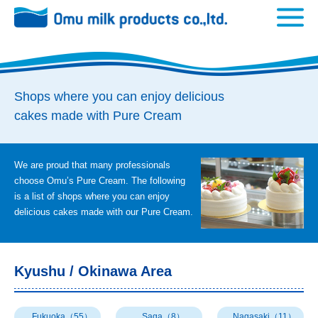
Shops where you can enjoy delicious
cakes made with Pure Cream
We are proud that many professionals
choose Omu’s Pure Cream. The following
is a list of shops where you can enjoy
delicious cakes made with our Pure Cream.
Kyushu / Okinawa Area
Fukuoka（55）
Saga（8）
Nagasaki（11）