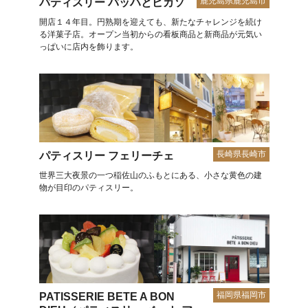
鹿児島県鹿児島市
パティスリー バッハとピカソ
開店１４年目。円熟期を迎えても、新たなチャレンジを続け
る洋菓子店。オープン当初からの看板商品と新商品が元気い
っぱいに店内を飾ります。
長崎県長崎市
パティスリー フェリーチェ
世界三大夜景の一つ稲佐山のふもとにある、小さな黄色の建
物が目印のパティスリー。
福岡県福岡市
PATISSERIE BETE A BON