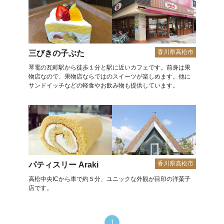
香川県高松市
三びきの子ぶた
琴電の瓦町駅から徒歩１分と駅に近いカフェです。前身は果
物店なので、果物店ならではのスイーツが楽しめます。他に
サンドイッチなどの軽食やお飲み物も提供しています。
香川県高松市
パティスリー Araki
高松中央ICから車で約５分、ユニックな外観が目印の洋菓子
店です。
1