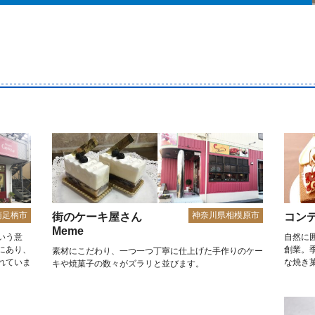
南足柄市
神奈川県相模原市
街のケーキ屋さん
コン
Meme
いう意
自然に
にあり、
創業。
素材にこだわり、一つ一つ丁寧に仕上げた手作りのケー
れていま
な焼き
キや焼菓子の数々がズラリと並びます。