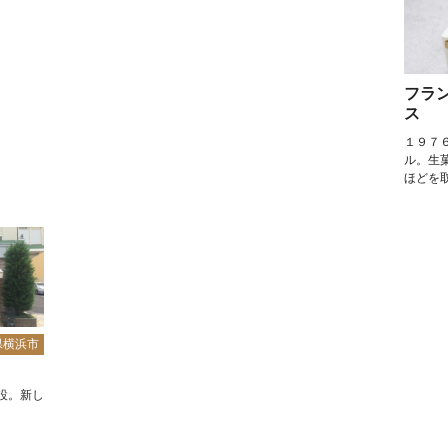
フラ
ス
１９７
ル。生
ほどを
県横浜市
設。新し