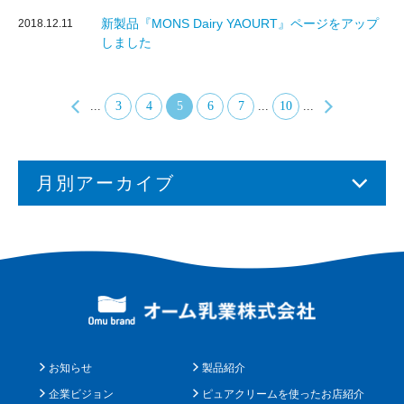
新製品『MONS Dairy YAOURT』ページをアップ
2018.12.11
しました
...
3
4
5
6
7
...
10
...
月別アーカイブ
お知らせ
製品紹介
企業ビジョン
ピュアクリームを使ったお店紹介